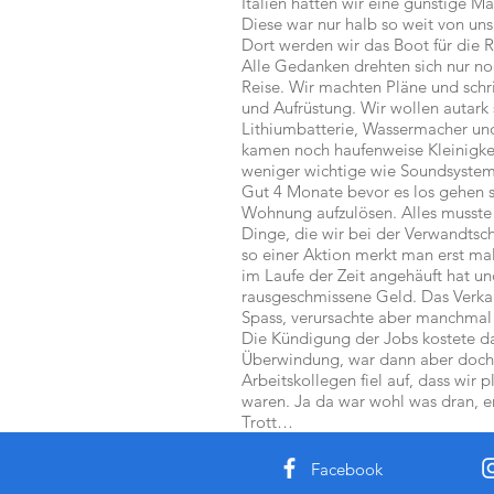
Italien hatten wir eine günstige M
Diese war nur halb so weit von uns
Dort werden wir das Boot für die R
Alle Gedanken drehten sich nur n
Reise. Wir machten Pläne und schri
und Aufrüstung. Wir wollen autark 
Lithiumbatterie, Wassermacher u
kamen noch haufenweise Kleinigkei
weniger wichtige wie Soundsyste
Gut 4 Monate bevor es los gehen so
Wohnung aufzulösen. Alles musste
Dinge, die wir bei der Verwandtsch
so einer Aktion merkt man erst ma
im Laufe der Zeit angehäuft hat un
rausgeschmissene Geld. Das Verka
Spass, verursachte aber manchmal
Die Kündigung der Jobs kostete d
Überwindung, war dann aber doch
Arbeitskollegen fiel auf, dass wir p
waren. Ja da war wohl was dran, e
Trott…
Facebook