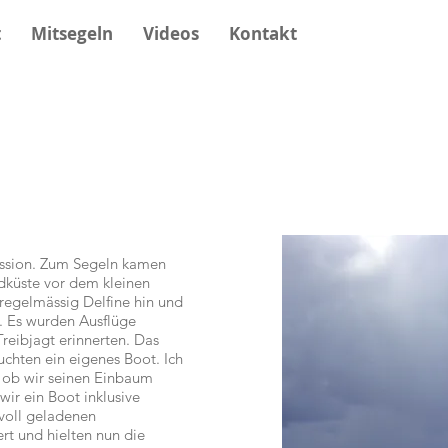
t
Mitsegeln
Videos
Kontakt
assion. Zum Segeln kamen
üdküste vor dem kleinen
regelmässig Delfine hin und
n. Es wurden Ausflüge
reibjagt erinnerten. Das
uchten ein eigenes Boot. Ich
r ob wir seinen Einbaum
ir ein Boot inklusive
 voll geladenen
t und hielten nun die