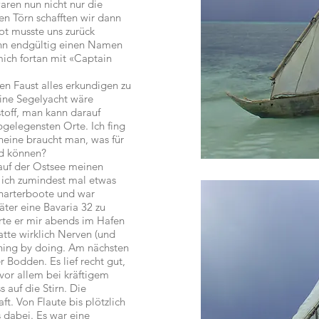
aren nun nicht nur die
en Törn schafften wir dann
ot musste uns zurück
ann endgültig einen Namen
ich fortan mit «Captain
n Faust alles erkundigen zu
Eine Segelyacht wäre
stoff, man kann darauf
elegensten Orte. Ich fing
heine braucht man, was für
nd können?
 auf der Ostsee meinen
e ich zumindest mal etwas
Charterboote und war
äter eine Bavaria 32 zu
rte er mir abends im Hafen
atte wirklich Nerven (und
rning by doing. Am nächsten
 Bodden. Es lief recht gut,
vor allem bei kräftigem
auf die Stirn. Die
t. Von Flaute bis plötzlich
s dabei. Es war eine