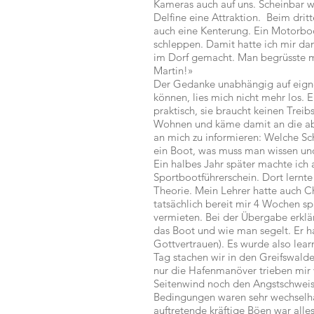
Kameras auch auf uns. Scheinbar w
Delfine eine Attraktion. Beim dritt
auch eine Kenterung. Ein Motorbo
schleppen. Damit hatte ich mir d
im Dorf gemacht. Man begrüsste m
Martin!»
Der Gedanke unabhängig auf eigne
können, lies mich nicht mehr los. 
praktisch, sie braucht keinen Treib
Wohnen und käme damit an die abg
an mich zu informieren: Welche Sc
ein Boot, was muss man wissen u
Ein halbes Jahr später machte ich
Sportbootführerschein. Dort lernt
Theorie. Mein Lehrer hatte auch 
tatsächlich bereit mir 4 Wochen sp
vermieten. Bei der Übergabe erklä
das Boot und wie man segelt. Er h
Gottvertrauen). Es wurde also lea
Tag stachen wir in den Greifswalder
nur die Hafenmanöver trieben mir 
Seitenwind noch den Angstschweiss 
Bedingungen waren sehr wechselhaf
auftretende kräftige Böen war alle