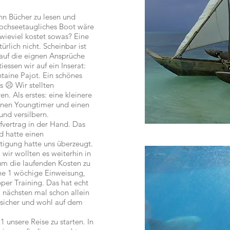
nn Bücher zu lesen und
 hochseetaugliches Boot wäre
 wieviel kostet sowas? Eine
rlich nicht. Scheinbar ist
auf die eignen Ansprüche
iessen wir auf ein Inserat:
taine Pajot. Ein schönes
s ☹ Wir stellten
. Als erstes: eine kleinere
inen Youngtimer und einen
und versilbern.
ufvertrag in der Hand. Das
d hatte einen
htigung hatte uns überzeugt.
wir wollten es weiterhin in
 um die laufenden Kosten zu
ine 1 wöchige Einweisung,
per Training. Das hat echt
m nächsten mal schon allein
l sicher und wohl auf dem
 unsere Reise zu starten. In