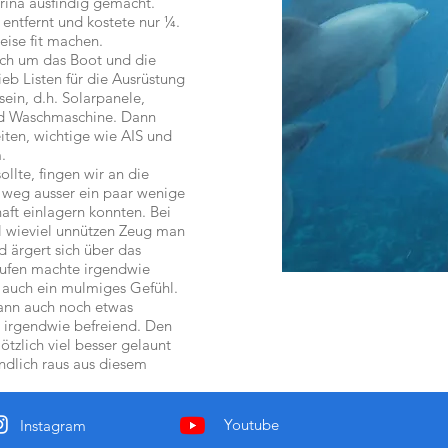
arina ausfindig gemacht.
 entfernt und kostete nur ¼.
eise fit machen.
och um das Boot und die
eb Listen für die Ausrüstung
sein, d.h. Solarpanele,
nd Waschmaschine. Dann
ten, wichtige wie AIS und
m.
llte, fingen wir an die
 weg ausser ein paar wenige
aft einlagern konnten. Bei
l wieviel unnützen Zeug man
d ärgert sich über das
ufen machte irgendwie
 auch ein mulmiges Gefühl.
ann auch noch etwas
 irgendwie befreiend. Den
lötzlich viel besser gelaunt
ndlich raus aus diesem
Youtube
Instagram