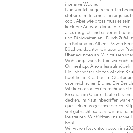
intensive Woche..
Nun war ich angefressen. Ich bega
stöberte im Internet. Ein eigenes
cool. Aber wie gross muss es sein,
konkrete Antwort darauf gab es natü
alles möglich und es kommt eben 
und Fähigkeiten an. Durch Zufall st
ein Katamaran Athena 38 von Foun
Bötchen, dachten wir aber der Prei
Überlegungen an. Wir müssen sparen
Wohnung. Dann hatten wir noch e
Onlineshop. Also alles aufmöbeln 
Ein Jahr später hielten wir den Ka
Boot lief in Kroatien im Charter un
österreichischen Eigner. Die Besic
Wir konnten alles übernehmen d.h. 
Kroatien im Charter laufen lassen
decken. Im Kauf inbegriffen war e
quasi ein massgeschneidertes Skip
viel gebracht, so dass wir uns bei
los trauten. Wir fühlten uns schnel
Boot.
Wir waren fest entschlossen im 2021